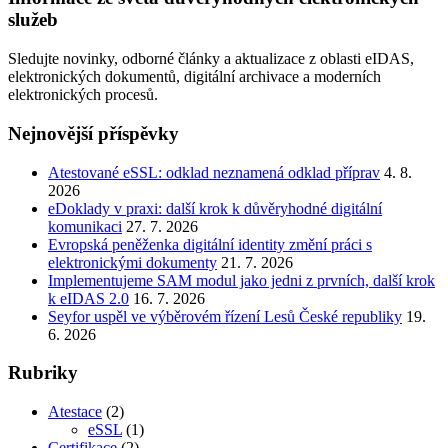
služeb
Sledujte novinky, odborné články a aktualizace z oblasti eIDAS,
elektronických dokumentů, digitální archivace a moderních
elektronických procesů.
Nejnovější příspěvky
Atestované eSSL: odklad neznamená odklad příprav
4. 8.
2026
eDoklady v praxi: další krok k důvěryhodné digitální
komunikaci
27. 7. 2026
Evropská peněženka digitální identity změní práci s
elektronickými dokumenty
21. 7. 2026
Implementujeme SAM modul jako jedni z prvních, další krok
k eIDAS 2.0
16. 7. 2026
Seyfor uspěl ve výběrovém řízení Lesů České republiky
19.
6. 2026
Rubriky
Atestace
(2)
eSSL
(1)
Certifikace
(2)