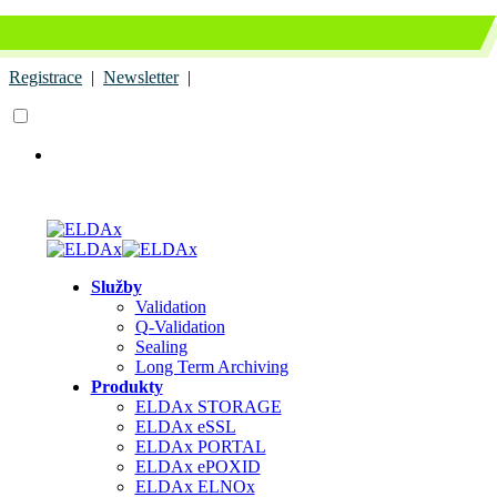
+420 739 795 129
obchod.tech@seyfor.com
Registrace
|
Newsletter
|
Služby
Validation
Q-Validation
Sealing
Long Term Archiving
Produkty
ELDAx STORAGE
ELDAx eSSL
ELDAx PORTAL
ELDAx ePOXID
ELDAx ELNOx