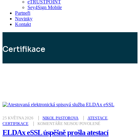
eTRUSTPOINT
Sey4Sign Mobile
Partneři
Novinky
Kontakt
Certifikace
25 KVĚTNA 2026
NIKOL PASTOROVA
ATESTACE
,
U
CERTIFIKACE
KOMENTÁŘE NEJSOU POVOLENÉ
TEXTU
S
ELDAx eSSL úspěšně prošla atestací
NÁZVEM
ELDAX