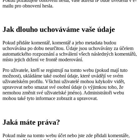
Pokud požadujete obnovení hesla, vaše adresa IP bude uvedena v e-
mailu pro obnovení hesla.
Jak dlouho uchováváme vaše údaje
Pokud přidáte komentář, komentář a jeho metadata budou
uchovávána po dobu neurčitou. Údaje jsou uchovávány za účelem
automatického rozpoznání a schválení všech následných komentářů,
místo jejich držení ve frontě moderování.
Pro uživatele, kteří se registrují na tomto webu (pokud mají tuto
možnost), ukládáme také osobní údaje, které uvádějí ve svém
uživatelském profilu. Všichni uživatelé mohou kdykoliv vidět,
upravovat nebo smazat své osobní údaje (s výjimkou toho, že
nemohou změnit své uživatelské jméno). Administrátoři webu
mohou také tyto informace zobrazit a upravovat.
Jaká máte práva?
Pokud máte na tomto webu účet nebo jste zde přidali komentáře,