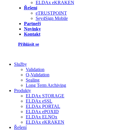
ELDAx eKRAKEN
Řešení
eTRUSTPOINT
Sey4Sign Mobile
Partneři
Novinky
Kontakt
Přihlásit se
Služby
Validation
Q-Validation
Sealing
Long Term Archiving
Produkty
ELDAx STORAGE
ELDAx eSSL
ELDAx PORTAL
ELDAx ePOXID
ELDAx ELNOx
ELDAx eKRAKEN
Řešení