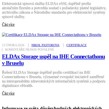
ESSL
Elektronická spisová služba ELDAx eSSL úspěšně prošla
ÚSPĚŠNĚ
PROŠLA
atestačním řízením a potvrdila soulad s požadavky platné legislativy,
ATESTACÍ
archivního zákona a Národního standardu pro elektronické systémy
spisové služby.
Číst více
15 ÚNORA 2026
NIKOL PASTOROVA
CERTIFIKACE
U
KOMENTÁŘE NEJSOU POVOLENÉ
TEXTU
S
ELDAx Storage uspěl na IHE Connectathonu
NÁZVEM
ELDAX
v Bruselu
STORAGE
USPĚL
NA
IHE
Řešení ELDAx Storage úspěšně prošlo certifikací na IHE
CONNECTATHONU
Connectathonu v Bruselu, významné evropské iniciativě zaměřené
V
BRUSELU
na interoperabilitu zdravotnických informačních systémů a podporu
digitalizace eHealth.
Číst více
Informace ze světa důvěryhodných elektronických