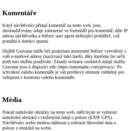
Komentáře
Když návštěvníci přidají komentář na tento web, jsou
shromažďovány údaje zobrazené ve formuláři pro komentář, dále IP
adresa návštěvníka a řetězec user agent definující prohlížeč, což
pomáhá k detekci spamu.
Službě Gravatar může být poskytnut anonymní řetězec vytvořený z
vaší e-mailové adresy (nazývaný také hash), díky kterému lze určit
jestli tuto službu používáte. Zásady ochrany osobních údajů služby
Gravatar jsou k dispozici zde: https://automattic.com/privacy/. Po
schválení vašeho komentáře je váš profilový obrázek viditelný pro
veřejnost v kontextu vašeho komentáře.
Média
Pokud nahráváte obrázky na tento web, měli byste se vyhnout
nahrávání obrázků s vloženými údaji o poloze (EXIF GPS).
Návštěvníci webu mohou stáhnout a zobrazit libovolné data o
poloze z obrázků na webu.