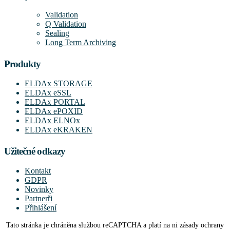
Validation
Q Validation
Sealing
Long Term Archiving
Produkty
ELDAx STORAGE
ELDAx eSSL
ELDAx PORTAL
ELDAx ePOXID
ELDAx ELNOx
ELDAx eKRAKEN
Užitečné odkazy
Kontakt
GDPR
Novinky
Partnerři
Přihlášení
Tato stránka je chráněna službou reCAPTCHA a platí na ni zásady ochrany