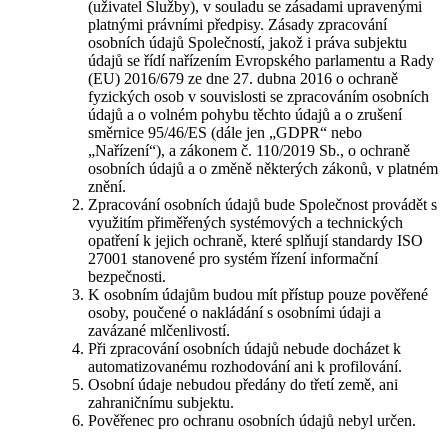
(uživatel Služby), v souladu se zásadami upravenými
platnými právními předpisy. Zásady zpracování
osobních údajů Společností, jakož i práva subjektu
údajů se řídí nařízením Evropského parlamentu a Rady
(EU) 2016/679 ze dne 27. dubna 2016 o ochraně
fyzických osob v souvislosti se zpracováním osobních
údajů a o volném pohybu těchto údajů a o zrušení
směrnice 95/46/ES (dále jen „GDPR“ nebo
„Nařízení“), a zákonem č. 110/2019 Sb., o ochraně
osobních údajů a o změně některých zákonů, v platném
znění.
Zpracování osobních údajů bude Společnost provádět s
využitím přiměřených systémových a technických
opatření k jejich ochraně, které splňují standardy ISO
27001 stanovené pro systém řízení informační
bezpečnosti.
K osobním údajům budou mít přístup pouze pověřené
osoby, poučené o nakládání s osobními údaji a
zavázané mlčenlivostí.
Při zpracování osobních údajů nebude docházet k
automatizovanému rozhodování ani k profilování.
Osobní údaje nebudou předány do třetí země, ani
zahraničnímu subjektu.
Pověřenec pro ochranu osobních údajů nebyl určen.