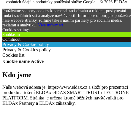
osobních údajů a podmínky používání služby Google. | © 2026 ELDAx
Používáme soubory cookies k personalizaci obsahu a reklam, poskytování
funkcí sociálních sítí a analýze návštěvnosti. Informace o tom, jak používáte
naše webové stránky, sdílíme také s našimi partnery pro sociální média,
reklamu a analytiku.
Více informací
Cookies settings
Souhlasím
Odmítnout
Privacy & Cookie policy
Privacy & Cookies policy
Cookies list
Cookie name
Active
Kdo jsme
Naše webová adresa je: https://www.eldax.cz a složí pro prezentaci
produktu a řešení ELDAx eIDAS SMART TRUST eLECTRONIC
PLATFORM. Stránka je určena kromě běžných návštěvníků pro
ELDAx Partnery a ELDAx zákazníky.