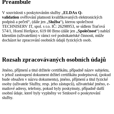
Preambule
V souvislosti s poskytováním služby „
ELDAx Q-
validation
ověřování platnosti kvalifikovaných elektronických
podpisů a pečetí“, (dále jen „
Služba
“), kterou společnost
TECHNISERV IT, spol. s r.o. IČ: 26298953, se sídlem Traťová
574/1, Horní Heršpice, 619 00 Brno (dále jen „
Společnost
“) nabízí
klientům (uživatelům) v rámci své podnikatelské činnosti, může
docházet ke zpracování osobních údajů fyzických osob.
Rozsah zpracovávaných osobních údajů
Jméno, příjmení a titul držitele certifikátu, případně název subjektu,
v jehož zastoupení dokument držitel certifikátu podepisoval, (pokud
bude obsažen v názvu dokumentu), jméno, příjmení a titul fyzické
osoby (uživatele Služby, resp. jeho zástupců), uživatelské jméno, e-
mailové adresy, telefony, pokud byly poskytnuty, případně další
osobní údaje, které byly vyplněny ve Smlouvě o poskytování
služby.