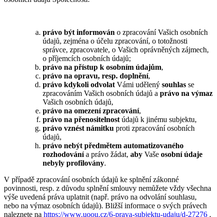
právo být informován
o zpracování Vašich osobních
údajů, zejména o účelu zpracování, o totožnosti
správce, zpracovatele, o Vašich oprávněných zájmech,
o příjemcích osobních údajů;
právo na přístup k osobním údajům
,
právo na opravu, resp. doplnění
,
právo kdykoli odvolat
Vámi udělený
souhlas
se
zpracováním Vašich osobních údajů a
právo na výmaz
Vašich osobních údajů,
právo na omezení zpracování
,
právo na přenositelnost
údajů k jinému subjektu,
právo vznést námitku
proti zpracování osobních
údajů,
právo nebýt předmětem automatizovaného
rozhodování
a právo žádat,
aby
Vaše
osobní údaje
nebyly profilovány
.
V případě zpracování osobních údajů ke splnění zákonné
povinnosti, resp. z důvodu splnění smlouvy nemůžete vždy všechna
výše uvedená práva uplatnit (např. právo na odvolání souhlasu,
nebo na výmaz osobních údajů). Bližší informace o svých právech
naleznete na
https://www.uoou.cz/6-prava-subjektu-udaju/d-27276
.