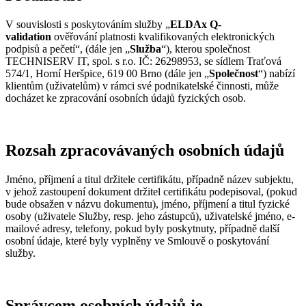
V souvislosti s poskytováním služby „
ELDAx Q-
validation
ověřování platnosti kvalifikovaných elektronických
podpisů a pečetí“, (dále jen „
Služba
“), kterou společnost
TECHNISERV IT, spol. s r.o. IČ: 26298953, se sídlem Traťová
574/1, Horní Heršpice, 619 00 Brno (dále jen „
Společnost
“) nabízí
klientům (uživatelům) v rámci své podnikatelské činnosti, může
docházet ke zpracování osobních údajů fyzických osob.
Rozsah zpracovávaných osobních údajů
Jméno, příjmení a titul držitele certifikátu, případně název subjektu,
v jehož zastoupení dokument držitel certifikátu podepisoval, (pokud
bude obsažen v názvu dokumentu), jméno, příjmení a titul fyzické
osoby (uživatele Služby, resp. jeho zástupců), uživatelské jméno, e-
mailové adresy, telefony, pokud byly poskytnuty, případně další
osobní údaje, které byly vyplněny ve Smlouvě o poskytování
služby.
Správcem osobních údajů je