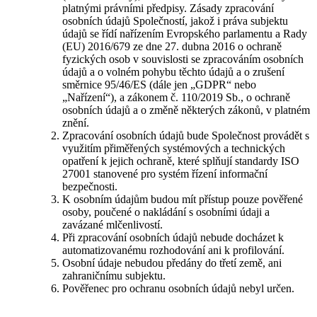
platnými právními předpisy. Zásady zpracování
osobních údajů Společností, jakož i práva subjektu
údajů se řídí nařízením Evropského parlamentu a Rady
(EU) 2016/679 ze dne 27. dubna 2016 o ochraně
fyzických osob v souvislosti se zpracováním osobních
údajů a o volném pohybu těchto údajů a o zrušení
směrnice 95/46/ES (dále jen „GDPR“ nebo
„Nařízení“), a zákonem č. 110/2019 Sb., o ochraně
osobních údajů a o změně některých zákonů, v platném
znění.
Zpracování osobních údajů bude Společnost provádět s
využitím přiměřených systémových a technických
opatření k jejich ochraně, které splňují standardy ISO
27001 stanovené pro systém řízení informační
bezpečnosti.
K osobním údajům budou mít přístup pouze pověřené
osoby, poučené o nakládání s osobními údaji a
zavázané mlčenlivostí.
Při zpracování osobních údajů nebude docházet k
automatizovanému rozhodování ani k profilování.
Osobní údaje nebudou předány do třetí země, ani
zahraničnímu subjektu.
Pověřenec pro ochranu osobních údajů nebyl určen.