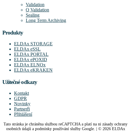
Validation
Q Validation
Sealing
Long Term Archiving
Produkty
ELDAx STORAGE
ELDAx eSSL
ELDAx PORTAL
ELDAx ePOXID
ELDAx ELNOx
ELDAx eKRAKEN
Užitečné odkazy
Kontakt
GDPR
Novinky
Partnerři
Přihlášení
Tato stránka je chráněna službou reCAPTCHA a platí na ni zásady ochrany
osobních údajů a podmínky používání služby Google. | © 2026 ELDAx