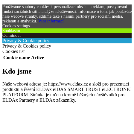
Používáme soubory cookies k personalizaci obsahu a reklam, poskytování
funkcí sociálních sítí a analýze návštěvnosti. Informace o tom, jak používáte
naše webové stránky, sdílíme také s našimi partnery pro sociální média,
reklamu a analytiku.
Více informací
Cookies settings
Souhlasím
Odmítnout
Privacy & Cookie policy
Privacy & Cookies policy
Cookies list
Cookie name
Active
Kdo jsme
Naše webová adresa je: https://www.eldax.cz a složí pro prezentaci
produktu a řešení ELDAx eIDAS SMART TRUST eLECTRONIC
PLATFORM. Stránka je určena kromě běžných návštěvníků pro
ELDAx Partnery a ELDAx zákazníky.