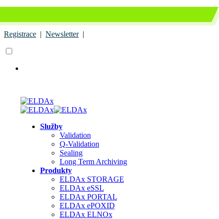
+420 739 795 129
obchod.tech@seyfor.com
Registrace
|
Newsletter
|
Služby
Validation
Q-Validation
Sealing
Long Term Archiving
Produkty
ELDAx STORAGE
ELDAx eSSL
ELDAx PORTAL
ELDAx ePOXID
ELDAx ELNOx