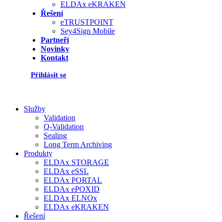
ELDAx eKRAKEN
Řešení
eTRUSTPOINT
Sey4Sign Mobile
Partneři
Novinky
Kontakt
Přihlásit se
Služby
Validation
Q-Validation
Sealing
Long Term Archiving
Produkty
ELDAx STORAGE
ELDAx eSSL
ELDAx PORTAL
ELDAx ePOXID
ELDAx ELNOx
ELDAx eKRAKEN
Řešení