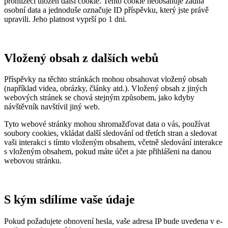
prohlížeči uložen další cookie. Tento cookie neobsahuje žádná
osobní data a jednoduše označuje ID příspěvku, který jste právě
upravili. Jeho platnost vyprší po 1 dni.
Vložený obsah z dalších webů
Příspěvky na těchto stránkách mohou obsahovat vložený obsah
(například videa, obrázky, články atd.). Vložený obsah z jiných
webových stránek se chová stejným způsobem, jako kdyby
návštěvník navštívil jiný web.
Tyto webové stránky mohou shromažďovat data o vás, používat
soubory cookies, vkládat další sledování od třetích stran a sledovat
vaši interakci s tímto vloženým obsahem, včetně sledování interakce
s vloženým obsahem, pokud máte účet a jste přihlášeni na danou
webovou stránku.
S kým sdílíme vaše údaje
Pokud požadujete obnovení hesla, vaše adresa IP bude uvedena v e-