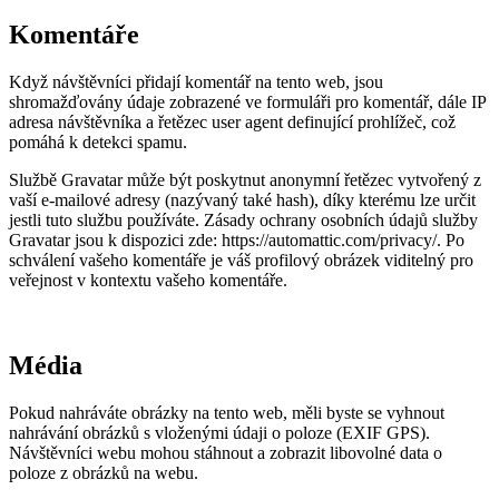
Komentáře
Když návštěvníci přidají komentář na tento web, jsou
shromažďovány údaje zobrazené ve formuláři pro komentář, dále IP
adresa návštěvníka a řetězec user agent definující prohlížeč, což
pomáhá k detekci spamu.
Službě Gravatar může být poskytnut anonymní řetězec vytvořený z
vaší e-mailové adresy (nazývaný také hash), díky kterému lze určit
jestli tuto službu používáte. Zásady ochrany osobních údajů služby
Gravatar jsou k dispozici zde: https://automattic.com/privacy/. Po
schválení vašeho komentáře je váš profilový obrázek viditelný pro
veřejnost v kontextu vašeho komentáře.
Média
Pokud nahráváte obrázky na tento web, měli byste se vyhnout
nahrávání obrázků s vloženými údaji o poloze (EXIF GPS).
Návštěvníci webu mohou stáhnout a zobrazit libovolné data o
poloze z obrázků na webu.